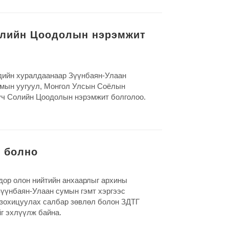
олийн Цоодолын нэрэмжит
дийн хуралдаанаар Зүүнбаян-Улаан
умын уугуул, Монгол Улсын Соёлын
ууч Солийн Цоодолын нэрэмжит болголоо.
т болно
 дор олон нийтийн анхаарлыг архины
Зүүнбаян-Улаан сумын гэмт хэргээс
 зохицуулах салбар зөвлөл болон ЗДТГ
йг эхлүүлж байна.