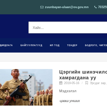
zuunbayan-ulaan@ov.gov.mn
70325
ДИРДЛАГА
БАЙГУУЛЛАГУУД
ИЛ ТОД
ТЕНДЕР
БОДЛОГО, ЧИГЛ
Цэргийн шинэчилс
хамрагдана уу
2019-05-16
Урсдаг зар,
Мэдээлэл
цааш унших