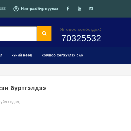
532
Нэвтрэх/Бүртгүүлэх
Facebook
Youtube
Instagram
Яг одоо холбогдох:
70325532
ЭЛ
ХҮНИЙ НӨӨЦ
ХОРШОО ХӨГЖҮҮЛЭХ САН
эн бүртгэлдээ
 үйл явдал
,