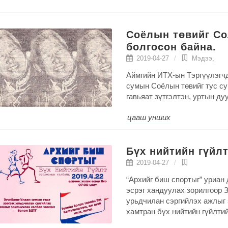
Соёлын төвийг С
болгосон байна.
2019-04-27
Мэдээ
,
Аймгийн ИТХ-ын Тэргүүлэгч
сумын Соёлын төвийг тус с
гавьяат зүтгэлтэн, уртын д
цааш унших
Бүх нийтийн гүйл
2019-04-27
“Архийг биш спортыг” уриан
эсрэг хандуулах зорилгоор 
урьдчилан сэргийлэх ажлыг
хамтран бүх нийтийн гүйлти