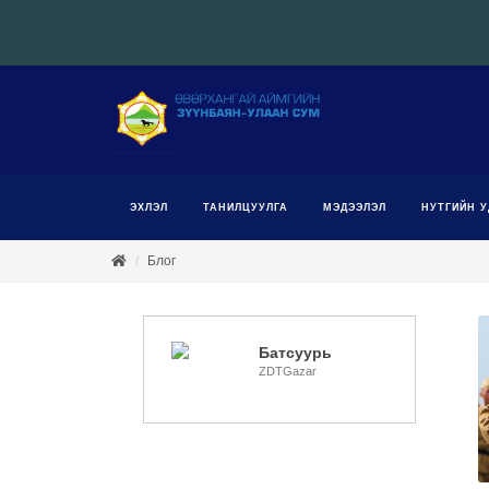
ЭХЛЭЛ
ТАНИЛЦУУЛГА
МЭДЭЭЛЭЛ
НУТГИЙН У
Блог
Батсуурь
ZDTGazar